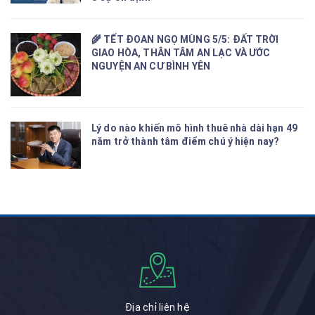
🌾 TẾT ĐOAN NGỌ MÙNG 5/5: ĐẤT TRỜI
GIAO HÒA, THÂN TÂM AN LẠC VÀ ƯỚC
NGUYỆN AN CƯ BÌNH YÊN
Lý do nào khiến mô hình thuê nhà dài hạn 49
năm trở thành tâm điểm chú ý hiện nay?
Địa chỉ liên hệ