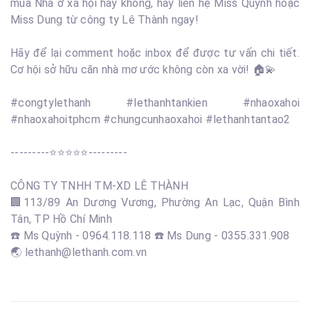
mua Nhà ở xã hội hay không, hãy liên hệ Miss Quỳnh hoặc
Miss Dung từ công ty Lê Thành ngay!
Hãy để lại comment hoặc inbox để được tư vấn chi tiết.
Cơ hội sở hữu căn nhà mơ ước không còn xa vời! 🏠💫
#congtylethanh #lethanhtankien #nhaoxahoi
#nhaoxahoitphcm #chungcunhaoxahoi #lethanhtantao2
---------⭐️⭐️⭐️⭐️⭐️---------
CÔNG TY TNHH TM-XD LÊ THÀNH
🏢113/89 An Dương Vương, Phường An Lạc, Quận Bình
Tân, TP Hồ Chí Minh
☎️ Ms Quỳnh - 0964.118.118 ☎️ Ms Dung - 0355.331.908
🌏 lethanh@lethanh.com.vn