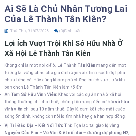
Ai Sẽ Là Chủ Nhân Tương Lai
Của Lê Thành Tân Kiên?
Thứ Thu, 31/07/2025
(0)Bình luận
Lợi Ích Vượt Trội Khi Sở Hữu Nhà Ở
Xã Hội Lê Thành Tân Kiên
Không chỉ là một nơi để ở,
Lê Thành Tân Kiên
mang đến một
tương lai vững chắc cho gia đình bạn với chính sách đột phá
chưa từng có. Hãy cùng khám phá những lợi ích vượt trội khi
bạn chọn Lê Thành Tân Kiên làm tổ ấm:
An Tâm Sở Hữu Vĩnh Viễn:
Khác với các dự án nhà ở xã hội
thông thường chỉ cho thuê, chúng tôi mang đến cơ hội
sở hữu
vĩnh viễn
chỉ sau 10 năm thuê. Đây là cam kết cho một cuộc
sống ổn định, không còn nỗi lo tìm nhà hay gia hạn hợp đồng.
Vị Trí Đắc Địa – Kết Nối Tức Thì:
Tọa lạc tại giao lộ vàng
Nguyễn Cửu Phú – Võ Văn Kiệt nối dài – đường dự phóng N2
,