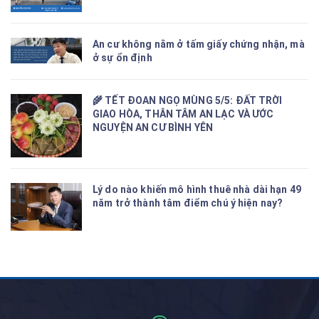
An cư không nằm ở tấm giấy chứng nhận, mà
ở sự ổn định
🌾 TẾT ĐOAN NGỌ MÙNG 5/5: ĐẤT TRỜI
GIAO HÒA, THÂN TÂM AN LẠC VÀ ƯỚC
NGUYỆN AN CƯ BÌNH YÊN
Lý do nào khiến mô hình thuê nhà dài hạn 49
năm trở thành tâm điểm chú ý hiện nay?