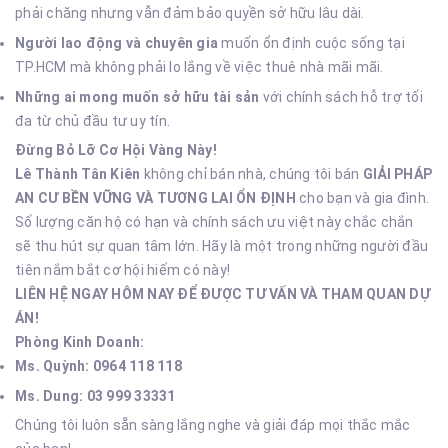
phải chăng nhưng vẫn đảm bảo quyền sở hữu lâu dài.
Người lao động và chuyên gia
muốn ổn định cuộc sống tại
TP.HCM mà không phải lo lắng về việc thuê nhà mãi mãi.
Những ai mong muốn sở hữu tài sản
với chính sách hỗ trợ tối
đa từ chủ đầu tư uy tín.
Đừng Bỏ Lỡ Cơ Hội Vàng Này!
Lê Thành Tân Kiên
không chỉ bán nhà, chúng tôi bán
GIẢI PHÁP
AN CƯ BỀN VỮNG VÀ TƯƠNG LAI ỔN ĐỊNH
cho bạn và gia đình.
Số lượng căn hộ có hạn và chính sách ưu việt này chắc chắn
sẽ thu hút sự quan tâm lớn. Hãy là một trong những người đầu
tiên nắm bắt cơ hội hiếm có này!
LIÊN HỆ NGAY HÔM NAY ĐỂ ĐƯỢC TƯ VẤN VÀ THAM QUAN DỰ
ÁN!
Phòng Kinh Doanh:
Ms. Quỳnh:
0964 118 118
Ms. Dung:
03 999 33331
Chúng tôi luôn sẵn sàng lắng nghe và giải đáp mọi thắc mắc