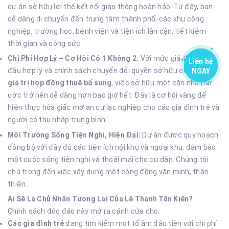
dự án sở hữu lợi thế kết nối giao thông hoàn hảo. Từ đây, bạn
dễ dàng di chuyển đến trung tâm thành phố, các khu công
nghiệp, trường học, bệnh viện và tiện ích lân cận, tiết kiệm
thời gian và công sức.
Chi Phí Hợp Lý – Cơ Hội Có 1 Không 2:
Với mức giá thuê ban
Liên hệ
đầu hợp lý và chính sách chuyển đổi quyền sở hữu chỉ với
25%
NGAY
giá trị hợp đồng thuê bổ sung
, việc sở hữu một căn nhà mơ
ước trở nên dễ dàng hơn bao giờ hết. Đây là cơ hội vàng để
hiện thực hóa giấc mơ an cư lạc nghiệp cho các gia đình trẻ và
người có thu nhập trung bình.
Môi Trường Sống Tiện Nghi, Hiện Đại:
Dự án được quy hoạch
đồng bộ với đầy đủ các tiện ích nội khu và ngoại khu, đảm bảo
một cuộc sống tiện nghi và thoải mái cho cư dân. Chúng tôi
chú trọng đến việc xây dựng một cộng đồng văn minh, thân
thiện.
Ai Sẽ Là Chủ Nhân Tương Lai Của Lê Thành Tân Kiên?
Chính sách độc đáo này mở ra cánh cửa cho:
Các gia đình trẻ
đang tìm kiếm một tổ ấm đầu tiên với chi phí