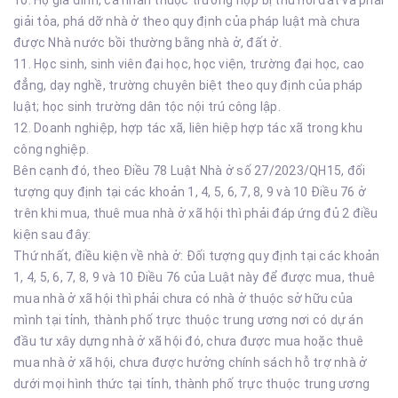
10. Hộ gia đình, cá nhân thuộc trường hợp bị thu hồi đất và phải
giải tỏa, phá dỡ nhà ở theo quy định của pháp luật mà chưa
được Nhà nước bồi thường bằng nhà ở, đất ở.
11. Học sinh, sinh viên đại học, học viện, trường đại học, cao
đẳng, dạy nghề, trường chuyên biệt theo quy định của pháp
luật; học sinh trường dân tộc nội trú công lập.
12. Doanh nghiệp, hợp tác xã, liên hiệp hợp tác xã trong khu
công nghiệp.
Bên cạnh đó, theo Điều 78 Luật Nhà ở số 27/2023/QH15, đối
tượng quy định tại các khoản 1, 4, 5, 6, 7, 8, 9 và 10 Điều 76 ở
trên khi mua, thuê mua nhà ở xã hội thì phải đáp ứng đủ 2 điều
kiện sau đây:
Thứ nhất, điều kiện về nhà ở: Đối tượng quy định tại các khoản
1, 4, 5, 6, 7, 8, 9 và 10 Điều 76 của Luật này để được mua, thuê
mua nhà ở xã hội thì phải chưa có nhà ở thuộc sở hữu của
mình tại tỉnh, thành phố trực thuộc trung ương nơi có dự án
đầu tư xây dựng nhà ở xã hội đó, chưa được mua hoặc thuê
mua nhà ở xã hội, chưa được hưởng chính sách hỗ trợ nhà ở
dưới mọi hình thức tại tỉnh, thành phố trực thuộc trung ương