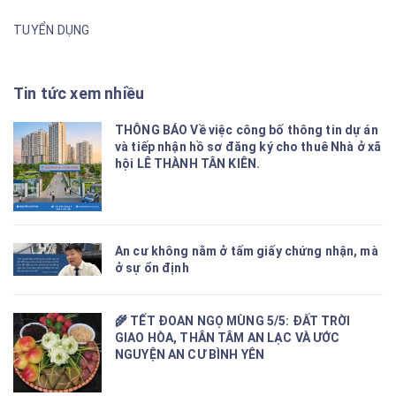
TUYỂN DỤNG
Tin tức xem nhiều
THÔNG BÁO Về việc công bố thông tin dự án
và tiếp nhận hồ sơ đăng ký cho thuê Nhà ở xã
hội LÊ THÀNH TÂN KIÊN.
An cư không nằm ở tấm giấy chứng nhận, mà
ở sự ổn định
🌾 TẾT ĐOAN NGỌ MÙNG 5/5: ĐẤT TRỜI
GIAO HÒA, THÂN TÂM AN LẠC VÀ ƯỚC
NGUYỆN AN CƯ BÌNH YÊN