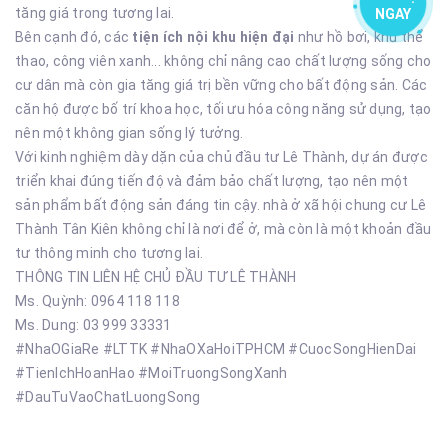
tăng giá trong tương lai.
NGAY
Bên cạnh đó, các
tiện ích nội khu hiện đại
như hồ bơi, khu thể
thao, công viên xanh... không chỉ nâng cao chất lượng sống cho
cư dân mà còn gia tăng giá trị bền vững cho bất động sản. Các
căn hộ được bố trí khoa học, tối ưu hóa công năng sử dụng, tạo
nên một không gian sống lý tưởng.
Với kinh nghiệm dày dặn của chủ đầu tư Lê Thành, dự án được
triển khai đúng tiến độ và đảm bảo chất lượng, tạo nên một
sản phẩm bất động sản đáng tin cậy. nhà ở xã hội chung cư Lê
Thành Tân Kiên không chỉ là nơi để ở, mà còn là một khoản đầu
tư thông minh cho tương lai.
THÔNG TIN LIÊN HỆ CHỦ ĐẦU TƯ LÊ THÀNH
Ms. Quỳnh: 0964 118 118
Ms. Dung: 03 999 33331
#NhaOGiaRe #LTTK #NhaOXaHoiTPHCM #CuocSongHienDai
#TienIchHoanHao #MoiTruongSongXanh
#DauTuVaoChatLuongSong