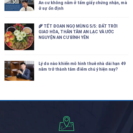
An cư không nằm ở tấm giấy chứng nhận, mà
ở sự ổn định
🌾 TẾT ĐOAN NGỌ MÙNG 5/5: ĐẤT TRỜI
GIAO HÒA, THÂN TÂM AN LẠC VÀ ƯỚC
NGUYỆN AN CƯ BÌNH YÊN
Lý do nào khiến mô hình thuê nhà dài hạn 49
năm trở thành tâm điểm chú ý hiện nay?