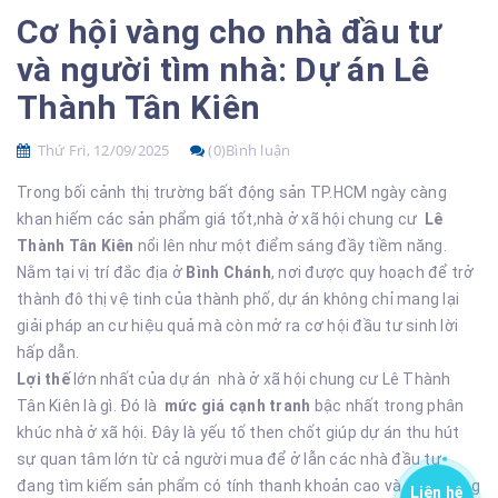
Cơ hội vàng cho nhà đầu tư
và người tìm nhà: Dự án Lê
Thành Tân Kiên
Thứ Fri, 12/09/2025
(0)Bình luận
Trong bối cảnh thị trường bất động sản TP.HCM ngày càng
khan hiếm các sản phẩm giá tốt,nhà ở xã hội chung cư
Lê
Thành Tân Kiên
nổi lên như một điểm sáng đầy tiềm năng.
Nằm tại vị trí đắc địa ở
Bình Chánh
, nơi được quy hoạch để trở
thành đô thị vệ tinh của thành phố, dự án không chỉ mang lại
giải pháp an cư hiệu quả mà còn mở ra cơ hội đầu tư sinh lời
hấp dẫn.
Lợi thế
lớn nhất của dự án nhà ở xã hội chung cư Lê Thành
Tân Kiên là gì. Đó là
mức giá
cạnh tranh
bậc nhất trong phân
khúc nhà ở xã hội. Đây là yếu tố then chốt giúp dự án thu hút
sự quan tâm lớn từ cả người mua để ở lẫn các nhà đầu tư
đang tìm kiếm sản phẩm có tính thanh khoản cao và tiềm năng
Liên hệ