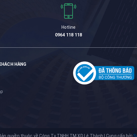
Hotline
0964 118 118
KHÁCH HÀNG
m
ập
Bản quyền thuộc về Công Ty TNHH TM XD Lê Thành
|
Cung cấp bởi
S