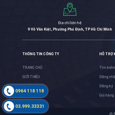
Địa chỉ liên hệ
9 Võ Văn Kiệt, Phường Phú Định, TP Hồ Chí Minh
THÔNG TIN CÔNG TY
HỖ TRỢ 
TRANG CHỦ
Tìm kiế
GIỚI THIỆU
Đăng nh
DỰ ÁN
Đăng ký
0964 118 118
Tìm kiếm
Giỏ hàng
03.999.33331
@ 