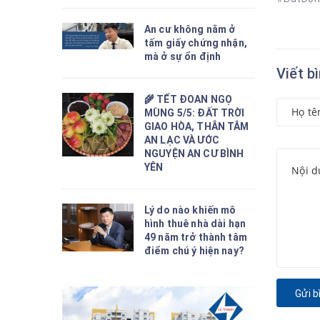
An cư không nằm ở
tấm giấy chứng nhận,
mà ở sự ổn định
Viết b
🌾 TẾT ĐOAN NGỌ
MÙNG 5/5: ĐẤT TRỜI
GIAO HÒA, THÂN TÂM
AN LẠC VÀ ƯỚC
NGUYỆN AN CƯ BÌNH
YÊN
Lý do nào khiến mô
hình thuê nhà dài hạn
49 năm trở thành tâm
điểm chú ý hiện nay?
Gửi b