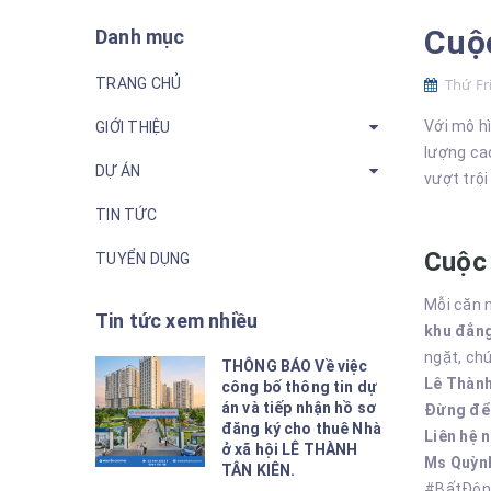
Cuộ
Danh mục
TRANG CHỦ
Thứ Fri
Với mô h
GIỚI THIỆU
lượng ca
DỰ ÁN
vượt trội
TIN TỨC
Cuộc 
TUYỂN DỤNG
Mỗi căn 
Tin tức xem nhiều
khu đẳn
ngặt, ch
THÔNG BÁO Về việc
Lê Thành
công bố thông tin dự
án và tiếp nhận hồ sơ
Đừng để 
đăng ký cho thuê Nhà
Liên hệ 
ở xã hội LÊ THÀNH
Ms Quỳnh
TÂN KIÊN.
#BấtĐộn