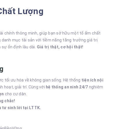
Chất Lượng
ài chính thông minh, giúp bạn sở hữu một tổ ấm chất
danh mục tài sản với tiềm năng tăng trưởng giá trị
 sự ổn định lâu dài.
Giá trị thật, cơ hội thật!
ng
 tối ưu hóa về không gian sống. Hệ thống
tiện ích nội
 hoạt, giải trí. Cùng với
hệ thống an ninh 24/7
nghiêm
vẹn
cho cư dân.
ng chắc!
tư sinh lời tại LTTK.
SảnBềnVững