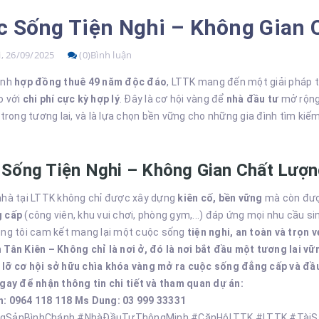
c Sống Tiện Nghi – Không Gian 
, 26/09/2025
(0)Bình luận
ình
hợp đồng thuê 49 năm độc đáo
, LTTK mang đến một giải pháp t
o với
chi phí cực kỳ hợp lý
. Đây là cơ hội vàng để
nhà đầu tư
mở rộng 
 trong tương lai, và là lựa chọn bền vững cho những gia đình tìm kiếm
Sống Tiện Nghi – Không Gian Chất Lượ
nhà tại LTTK không chỉ được xây dựng
kiên cố, bền vững
mà còn được
g cấp
(công viên, khu vui chơi, phòng gym,...) đáp ứng mọi nhu cầu sinh
úng tôi cam kết mang lại một cuộc sống
tiện nghi, an toàn và trọn 
 Tân Kiên – Không chỉ là nơi ở, đó là nơi bắt đầu một tương lai vữ
lỡ cơ hội sở hữu chìa khóa vàng mở ra cuộc sống đẳng cấp và đầu 
ngay để nhận thông tin chi tiết và tham quan dự án:
: 0964 118 118
Ms Dung: 03 999 33331
gSảnBìnhChánh #NhàĐầuTưThôngMinh #CănHộLTTK #LTTK #Tài