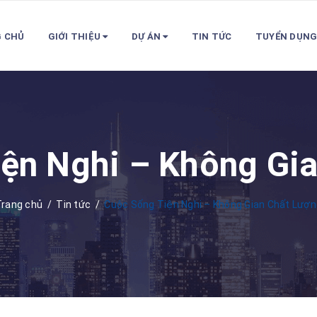
 CHỦ
GIỚI THIỆU
DỰ ÁN
TIN TỨC
TUYỂN DỤN
ện Nghi – Không Gi
Trang chủ
/
Tin tức
/
Cuộc Sống Tiện Nghi – Không Gian Chất Lượn