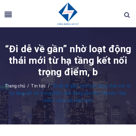
“Đi dễ về gần” nhờ loạt động
thái mới từ hạ tầng kết nối
trọng điểm, b
Trang chủ
/
Tin tức
/
“Đi dễ về gần” nhờ loạt động thái mới từ
hạ tầng kết nối trọng điểm, bất động sản khu Tây liệu “đảo
chiều” vào cuối năm nay?