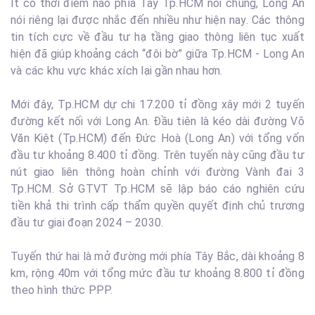
Ít có thời điểm nào phía Tây Tp.HCM nói chung, Long An
nói riêng lại được nhắc đến nhiều như hiện nay. Các thông
tin tích cực về đầu tư hạ tầng giao thông liên tục xuất
hiện đã giúp khoảng cách “đôi bờ” giữa Tp.HCM - Long An
và các khu vực khác xích lại gần nhau hơn.
Mới đây, Tp.HCM dự chi 17.200 tỉ đồng xây mới 2 tuyến
đường kết nối với Long An. Đầu tiên là kéo dài đường Võ
Văn Kiệt (Tp.HCM) đến Đức Hoà (Long An) với tổng vốn
đầu tư khoảng 8.400 tỉ đồng. Trên tuyến này cũng đầu tư
nút giao liên thông hoàn chỉnh với đường Vành đai 3
Tp.HCM. Sở GTVT Tp.HCM sẽ lập báo cáo nghiên cứu
tiền khả thi trình cấp thẩm quyền quyết định chủ trương
đầu tư giai đoạn 2024 – 2030.
Tuyến thứ hai là mở đường mới phía Tây Bắc, dài khoảng 8
km, rộng 40m với tổng mức đầu tư khoảng 8.800 tỉ đồng
theo hình thức PPP.