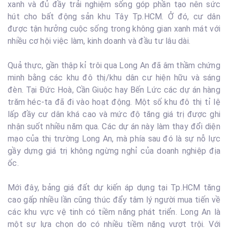
xanh và đủ đầy trải nghiệm sống góp phần tạo nên sức
hút cho bất động sản khu Tây Tp.HCM. Ở đó, cư dân
được tận hưởng cuộc sống trong không gian xanh mát với
nhiều cơ hội việc làm, kinh doanh và đầu tư lâu dài.
Quả thực, gần thập kỉ trôi qua Long An đã âm thầm chứng
minh bằng các khu đô thị/khu dân cư hiện hữu và sáng
đèn. Tại Đức Hoà, Cần Giuộc hay Bến Lức các dự án hàng
trăm héc-ta đã đi vào hoạt động. Một số khu đô thị tỉ lệ
lấp đầy cư dân khá cao và mức độ tăng giá trị được ghi
nhận suốt nhiều năm qua. Các dự án này làm thay đổi diện
mạo của thị trường Long An, mà phía sau đó là sự nỗ lực
gầy dựng giá trị không ngừng nghỉ của doanh nghiệp địa
ốc.
Mới đây, bảng giá đất dự kiến áp dụng tại Tp.HCM tăng
cao gấp nhiều lần cũng thúc đẩy tâm lý người mua tiến về
các khu vực vệ tinh có tiềm năng phát triển. Long An là
một sự lựa chọn do có nhiều tiềm năng vượt trội. Với