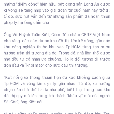
những "điểm cộng" hiện hữu, bất động sản Long An được
kì vọng sẽ tăng nhịp vào giai đoạn từ cuối năm nay trở đi.
Ở đó, sức hút vẫn đến từ những sản phẩm đã hoàn thiện
pháp lý, hạ tầng chỉn chu.
Ông Võ Huỳnh Tuấn Kiệt, Giám đốc nhà ở CBRE Việt Nam
cho rằng, các các dự án khu đô thị liền kề sông, gần các
khu công nghiệp thuộc khu ven Tp.HCM từng tạo ra xu
hướng trên thị trường địa ốc. Trong đó, nhà liền thổ được
nhà đầu tư cá nhân ưa chuộng. Họ là đối tượng đi trước
đón đầu và “khơi mào” cho sức cầu thị trường.
"Kết nối giao thông thuận tiện đã kéo khoảng cách giữa
Tp.HCM và vùng lân cận lại gần nhau. Từ đó, xu hướng
chọn căn nhà thứ hai là nhà phố, biệt thự trong các khu
đô thị quy mô lớn từng trở thành “khẩu vị” mới của người
Sài Gòn", ông Kiệt nói.