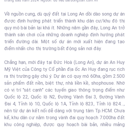
tháng đầu năm 2024. Nguồn: dữ liệu batdongsan.com.vn
Về nguồn cung, dù quỹ đất tại Long An dồi dào song dự án
được định hướng phát triển thành khu dân cư/khu đô thị
quy mô bài bản lại khá ít. Những năm gần đây, Long An trở
thành sân chơi của những doanh nghiệp định hướng phát
triển đường dài. Một số dự án mới xuất hiện đang tạo
điểm nhấn cho thị trường bất động sản nơi đây.
Chẳng hạn, mới đây tại Đức Hoà (Long An), dự án An Huy
Mỹ Việt của Công ty Cổ phần địa ốc An Huy đang rục rịch
ra thị trường gây chú ý. Dự án có quy mô 60ha, gồm 2.500
sản phẩm đất nền, biệt thự, nhà liền kề, shophouse. Nhờ
có vị trí "sát cạnh" các tuyến giao thông trọng điểm như
Quốc lộ 22, Quốc lộ N2, Đường Vành Đai 3, Đường Vành
Đai 4, Tỉnh lộ 10, Quốc lộ 1A, Tỉnh lộ 823, Tỉnh lộ 824…,
nên từ dự án kết nối dễ dàng với trung tâm Tp.HCM. Chưa
kể, khu dân cư nằm trong vành đai quy hoạch 7.000ha đất
khu công nghiệp, được quy hoạch bài bản, nhiều mảng