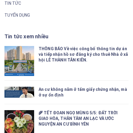
TIN TỨC
TUYỂN DỤNG
Tin tức xem nhiều
THÔNG BÁO Về việc công bố thông tin dự án
và tiếp nhận hồ sơ đăng ký cho thuê Nhà ở xã
hội LÊ THÀNH TÂN KIÊN.
An cư không nằm ở tấm giấy chứng nhận, mà
ở sự ổn định
🌾 TẾT ĐOAN NGỌ MÙNG 5/5: ĐẤT TRỜI
GIAO HÒA, THÂN TÂM AN LẠC VÀ ƯỚC
NGUYỆN AN CƯ BÌNH YÊN