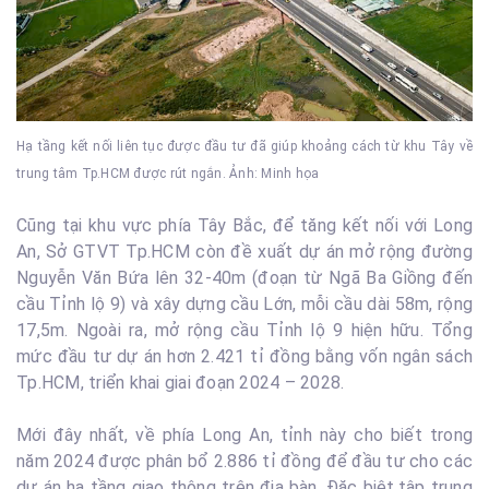
Hạ tầng kết nối liên tục được đầu tư đã giúp khoảng cách từ khu Tây về
trung tâm Tp.HCM được rút ngắn. Ảnh: Minh họa
Cũng tại khu vực phía Tây Bắc, để tăng kết nối với Long
An, Sở GTVT Tp.HCM còn đề xuất dự án mở rộng đường
Nguyễn Văn Bứa lên 32-40m (đoạn từ Ngã Ba Giồng đến
cầu Tỉnh lộ 9) và xây dựng cầu Lớn, mỗi cầu dài 58m, rộng
17,5m. Ngoài ra, mở rộng cầu Tỉnh lộ 9 hiện hữu. Tổng
mức đầu tư dự án hơn 2.421 tỉ đồng bằng vốn ngân sách
Tp.HCM, triển khai giai đoạn 2024 – 2028.
Mới đây nhất, về phía Long An, tỉnh này cho biết trong
năm 2024 được phân bổ 2.886 tỉ đồng để đầu tư cho các
dự án hạ tầng giao thông trên địa bàn. Đặc biệt,tập trung