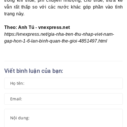
trong khi thuế, phí chuyển nhượng, cho thuê, thừa kế
vẫn rất thấp so với các nước khác góp phần vào tình
trạng này.
Theo: Anh Tú - vnexpress.net
https://vnexpress.net/gia-nha-tren-thu-nhap-viet-nam-
gap-hon-1-6-lan-binh-quan-the-gioi-4851497.html
Viết bình luận của bạn: