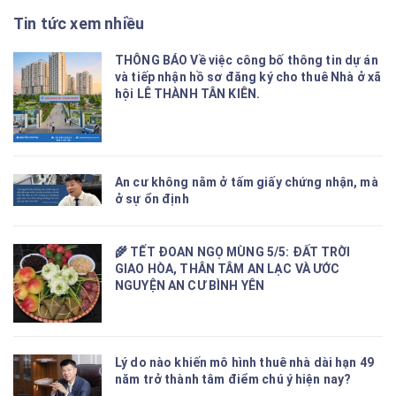
Tin tức xem nhiều
THÔNG BÁO Về việc công bố thông tin dự án
và tiếp nhận hồ sơ đăng ký cho thuê Nhà ở xã
hội LÊ THÀNH TÂN KIÊN.
An cư không nằm ở tấm giấy chứng nhận, mà
ở sự ổn định
🌾 TẾT ĐOAN NGỌ MÙNG 5/5: ĐẤT TRỜI
GIAO HÒA, THÂN TÂM AN LẠC VÀ ƯỚC
NGUYỆN AN CƯ BÌNH YÊN
Lý do nào khiến mô hình thuê nhà dài hạn 49
năm trở thành tâm điểm chú ý hiện nay?