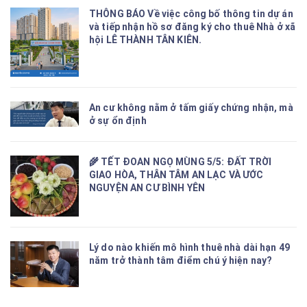
THÔNG BÁO Về việc công bố thông tin dự án
và tiếp nhận hồ sơ đăng ký cho thuê Nhà ở xã
hội LÊ THÀNH TÂN KIÊN.
An cư không nằm ở tấm giấy chứng nhận, mà
ở sự ổn định
🌾 TẾT ĐOAN NGỌ MÙNG 5/5: ĐẤT TRỜI
GIAO HÒA, THÂN TÂM AN LẠC VÀ ƯỚC
NGUYỆN AN CƯ BÌNH YÊN
Lý do nào khiến mô hình thuê nhà dài hạn 49
năm trở thành tâm điểm chú ý hiện nay?