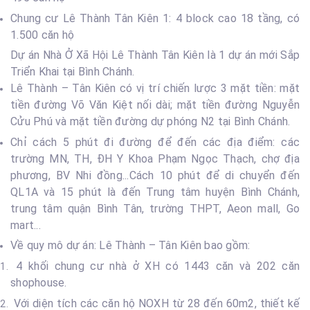
Chung cư Lê Thành Tân Kiên 1: 4 block cao 18 tầng, có
1.500 căn hộ
Dự án Nhà Ở Xã Hội Lê Thành Tân Kiên là 1 dự án mới Sắp
Triển Khai tại Bình Chánh.
Lê Thành – Tân Kiên có vị trí chiến lược 3 mặt tiền: mặt
tiền đường Võ Văn Kiệt nối dài; mặt tiền đường Nguyễn
Cửu Phú và mặt tiền đường dự phóng N2 tại Bình Chánh.
Chỉ cách 5 phút đi đường để đến các địa điểm: các
trường MN, TH, ĐH Y Khoa Phạm Ngọc Thạch, chợ địa
phương, BV Nhi đồng...Cách 10 phút để di chuyển đến
QL1A và 15 phút là đến Trung tâm huyện Bình Chánh,
trung tâm quận Bình Tân, trường THPT, Aeon mall, Go
mart...
Về quy mô dự án: Lê Thành – Tân Kiên bao gồm:
4 khối chung cư nhà ở XH có 1443 căn và 202 căn
shophouse.
Với diện tích các căn hộ NOXH từ 28 đến 60m2, thiết kế