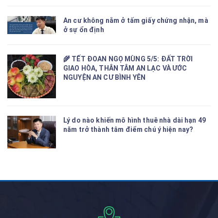
An cư không nằm ở tấm giấy chứng nhận, mà
ở sự ổn định
🌾 TẾT ĐOAN NGỌ MÙNG 5/5: ĐẤT TRỜI
GIAO HÒA, THÂN TÂM AN LẠC VÀ ƯỚC
NGUYỆN AN CƯ BÌNH YÊN
Lý do nào khiến mô hình thuê nhà dài hạn 49
năm trở thành tâm điểm chú ý hiện nay?