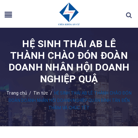
HỆ SINH THÁI AB LÊ
THÀNH CHÀO ĐÓN ĐOÀN
DOANH NHÂN HỘI DOANH
NGHIỆP QUẬ
Trang chủ
/
Tin tức
/
HỆ SINH THÁI AB LÊ THÀNH CHÀO ĐÓN
ĐOÀN DOANH NHÂN HỘI DOANH NGHIỆP QUẬN BÌNH TÂN ĐẾN
THĂM VÀ CHÚC TẾT