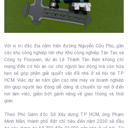
Với vị trí đắc địa nằm trên đường Nguyễn Cửu Phú, gần
các khu công nghiệp lớn như Khu công nghiệp Tân Tạo và
Công ty Pouyuen, dự án Lê Thành Tân Kiên không chỉ
mang đến cơ hội an cư cho người lao động mà còn hứa
hẹn sẽ góp phần giải quyết vấn đề nhà ở xã hội tại TP
HCM. Việc dự án nằm gần các nhà máy và doanh nghiệp
lớn giúp người lao động dễ dàng di chuyển từ nơi ở đến
nơi làm việc, giảm bớt gánh nặng về giao thông và thời
gian.
Theo Phó Giám đốc Sở Xây dựng TP HCM, ông Phạm
Minh Mẫn, thành phố đặt chỉ tiêu đến năm 2030 sẽ đầu