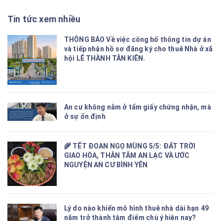
Tin tức xem nhiều
THÔNG BÁO Về việc công bố thông tin dự án
và tiếp nhận hồ sơ đăng ký cho thuê Nhà ở xã
hội LÊ THÀNH TÂN KIÊN.
An cư không nằm ở tấm giấy chứng nhận, mà
ở sự ổn định
🌾 TẾT ĐOAN NGỌ MÙNG 5/5: ĐẤT TRỜI
GIAO HÒA, THÂN TÂM AN LẠC VÀ ƯỚC
NGUYỆN AN CƯ BÌNH YÊN
Lý do nào khiến mô hình thuê nhà dài hạn 49
năm trở thành tâm điểm chú ý hiện nay?