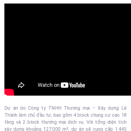
Dự án do Công ty TNHH Thương mại – Xây dựng Lê
Thành làm chủ đầu tư, bao gồm 4 block chung cư cao 18
tầng và 2 block thương mại dịch vụ. Với tổng diện tích
xây dựng khoảng 127.000 m², dự án sẽ cung cấp 1.445