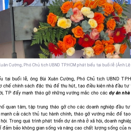
Xuân Cường, Phó Chủ tịch UBND TP.HCM phát biểu tại buổi lễ (Ảnh Lệ
ểu tại buổi lễ, ông Bùi Xuân Cường, Phó Chủ tịch UBND TP.
 chế chính sách đặc thù để thu hút, tạo điều kiện nhà đầu tư th
ời, TP đẩy mạnh tháo gỡ những vướng mắc cho các
dự án nhà 
hố quan tâm, tập trung tháo gỡ cho các doanh nghiệp đầu tư 
mạnh cải cách thủ tục hành chính, tháo gỡ vướng mắc để tạo 
 hội. Trong quá trình phát triển dự án nhà ở xã hội, doanh nghi
ể đảm bảo không gian sống và nâng cao chất lượng sống của n