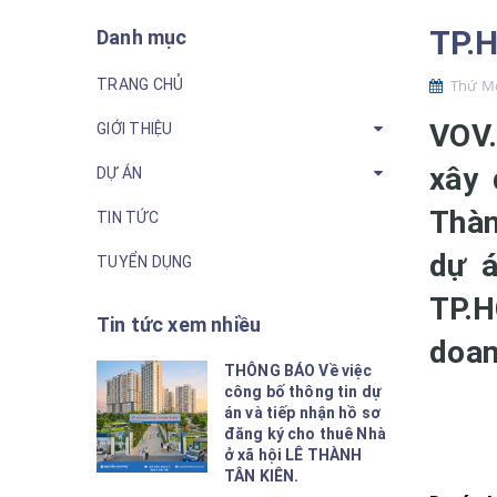
TP.H
Danh mục
TRANG CHỦ
Thứ Mo
VOV.
GIỚI THIỆU
xây 
DỰ ÁN
Thàn
TIN TỨC
dự á
TUYỂN DỤNG
TP.H
Tin tức xem nhiều
doan
THÔNG BÁO Về việc
công bố thông tin dự
án và tiếp nhận hồ sơ
đăng ký cho thuê Nhà
ở xã hội LÊ THÀNH
TÂN KIÊN.