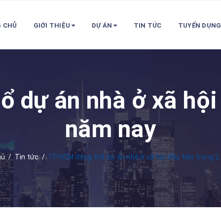
 CHỦ
GIỚI THIỆU
DỰ ÁN
TIN TỨC
TUYỂN DỤN
 dự án nhà ở xã hội 
năm nay
hủ
/
Tin tức
/
TP.HCM động thổ dự án nhà ở xã hội đầu tiên trong 