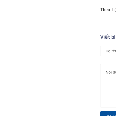
Theo:
L
Viết b