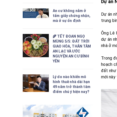
Dự án 
An cư không nằm ở
Dự án n
tấm giấy chứng nhận,
trung bì
mà ở sự ổn định
Ông Lê 
🌾 TẾT ĐOAN NGỌ
dự án n
MÙNG 5/5: ĐẤT TRỜI
nhà ở mớ
GIAO HÒA, THÂN TÂM
AN LẠC VÀ ƯỚC
NGUYỆN AN CƯ BÌNH
Trong đó
YÊN
hoạch c
đất như 
mới này 
Lý do nào khiến mô
hình thuê nhà dài hạn
49 năm trở thành tâm
điểm chú ý hiện nay?