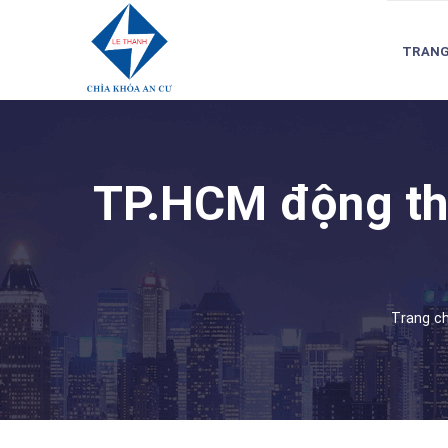
TRANG
TP.HCM động thổ
Trang c