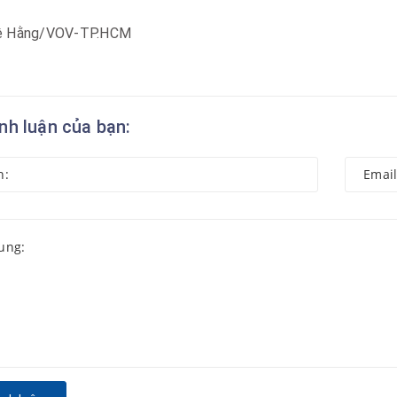
ệ Hằng/VOV-TP.HCM
ình luận của bạn: