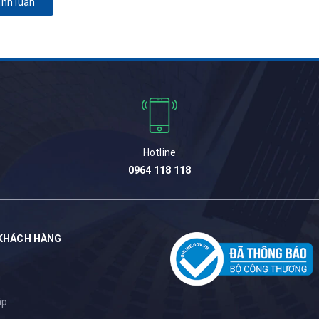
ình luận
Hotline
0964 118 118
KHÁCH HÀNG
m
ập