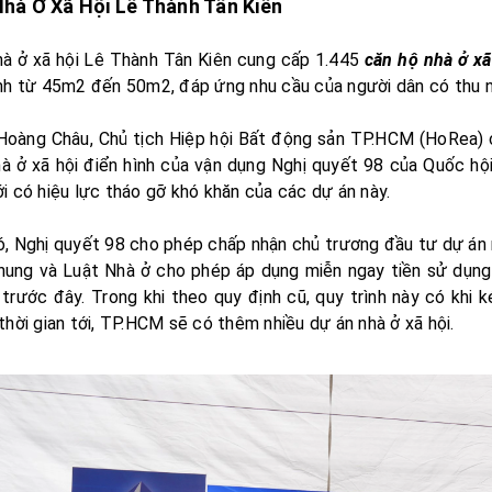
Nhà Ở Xã Hội Lê Thành Tân Kiên
hà ở xã hội Lê Thành Tân Kiên cung cấp 1.445
căn hộ nhà ở xã
nh từ 45m2 đến 50m2, đáp ứng nhu cầu của người dân có thu n
Hoàng Châu, Chủ tịch Hiệp hội Bất động sản TP.HCM (HoRea) 
hà ở xã hội điển hình của vận dụng Nghị quyết 98 của Quốc h
i có hiệu lực tháo gỡ khó khăn của các dự án này.
, Nghị quyết 98 cho phép chấp nhận chủ trương đầu tư dự án n
hung và Luật Nhà ở cho phép áp dụng miễn ngay tiền sử dụng
trước đây. Trong khi theo quy định cũ, quy trình này có khi 
thời gian tới, TP.HCM sẽ có thêm nhiều dự án nhà ở xã hội.