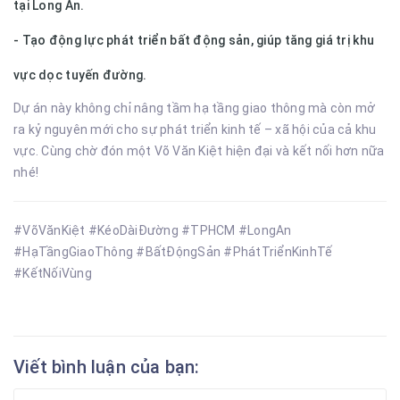
tại Long An.
- Tạo động lực phát triển bất động sản, giúp tăng giá trị khu
vực dọc tuyến đường.
Dự án này không chỉ nâng tầm hạ tầng giao thông mà còn mở
ra kỷ nguyên mới cho sự phát triển kinh tế – xã hội của cả khu
vực. Cùng chờ đón một Võ Văn Kiệt hiện đại và kết nối hơn nữa
nhé!
#VõVănKiệt #KéoDàiĐường #TPHCM #LongAn
#HạTầngGiaoThông #BấtĐộngSản #PhátTriểnKinhTế
#KếtNốiVùng
Viết bình luận của bạn: