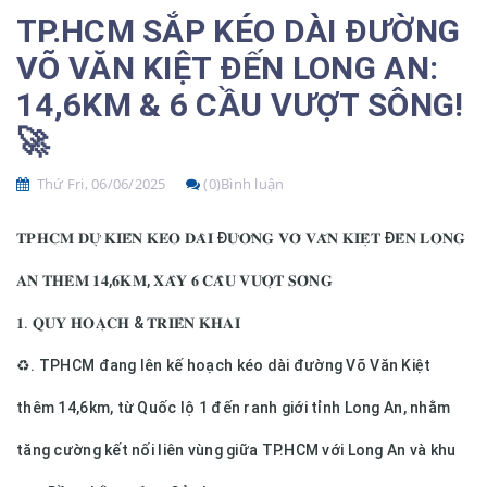
TP.HCM SẮP KÉO DÀI ĐƯỜNG
VÕ VĂN KIỆT ĐẾN LONG AN:
14,6KM & 6 CẦU VƯỢT SÔNG!
🚀
Thứ Fri, 06/06/2025
(0)Bình luận
𝐓𝐏𝐇𝐂𝐌 𝐃𝐔̛̣ 𝐊𝐈𝐄̂́𝐍 𝐊𝐄́𝐎 𝐃𝐀̀𝐈 Đ𝐔̛𝐎̛̀𝐍𝐆 𝐕𝐎̃ 𝐕𝐀̆𝐍 𝐊𝐈𝐄̣̂𝐓 Đ𝐄̂́𝐍 𝐋𝐎𝐍𝐆
𝐀𝐍 𝐓𝐇𝐄̂𝐌 𝟏𝟒,𝟔𝐊𝐌, 𝐗𝐀̂𝐘 𝟔 𝐂𝐀̂̀𝐔 𝐕𝐔̛𝐎̛̣𝐓 𝐒𝐎̂𝐍𝐆
𝟏. 𝐐𝐔𝐘 𝐇𝐎𝐀̣𝐂𝐇 & 𝐓𝐑𝐈𝐄̂̉𝐍 𝐊𝐇𝐀𝐈
♻️. TPHCM đang lên kế hoạch kéo dài đường Võ Văn Kiệt
thêm 14,6km, từ Quốc lộ 1 đến ranh giới tỉnh Long An, nhằm
tăng cường kết nối liên vùng giữa TP.HCM với Long An và khu