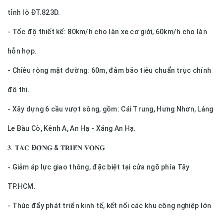
tỉnh lộ ĐT.823D.
- Tốc độ thiết kế: 80km/h cho làn xe cơ giới, 60km/h cho làn
hỗn hợp.
- Chiều rộng mặt đường: 60m, đảm bảo tiêu chuẩn trục chính
đô thị.
- Xây dựng 6 cầu vượt sông, gồm: Cái Trung, Hưng Nhơn, Láng
Le Bàu Cò, Kênh A, An Hạ - Xáng An Hạ.
𝟑. 𝐓𝐀́𝐂 Đ𝐎̣̂𝐍𝐆 & 𝐓𝐑𝐈𝐄̂̉𝐍 𝐕𝐎̣𝐍𝐆
- Giảm áp lực giao thông, đặc biệt tại cửa ngõ phía Tây
TP.HCM.
- Thúc đẩy phát triển kinh tế, kết nối các khu công nghiệp lớn