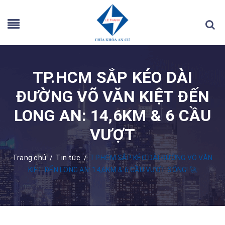
TP.HCM SẮP KÉO DÀI
ĐƯỜNG VÕ VĂN KIỆT ĐẾN
LONG AN: 14,6KM & 6 CẦU
VƯỢT
Trang chủ
/
Tin tức
/
TP.HCM SẮP KÉO DÀI ĐƯỜNG VÕ VĂN
KIỆT ĐẾN LONG AN: 14,6KM & 6 CẦU VƯỢT SÔNG! 🚀