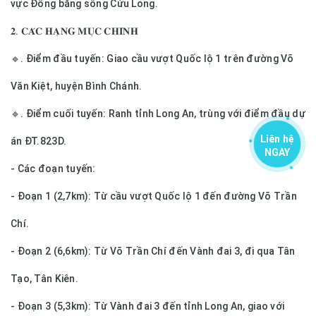
vực Đồng bằng sông Cửu Long.
𝟐. 𝐂𝐀́𝐂 𝐇𝐀̣𝐍𝐆 𝐌𝐔̣𝐂 𝐂𝐇𝐈́𝐍𝐇
🔹. Điểm đầu tuyến: Giao cầu vượt Quốc lộ 1 trên đường Võ
Văn Kiệt, huyện Bình Chánh.
🔹. Điểm cuối tuyến: Ranh tỉnh Long An, trùng với điểm đầu dự
Liên hệ
án ĐT.823D.
NGAY
- Các đoạn tuyến:
- Đoạn 1 (2,7km): Từ cầu vượt Quốc lộ 1 đến đường Võ Trần
Chí.
- Đoạn 2 (6,6km): Từ Võ Trần Chí đến Vành đai 3, đi qua Tân
Tạo, Tân Kiên.
- Đoạn 3 (5,3km): Từ Vành đai 3 đến tỉnh Long An, giao với