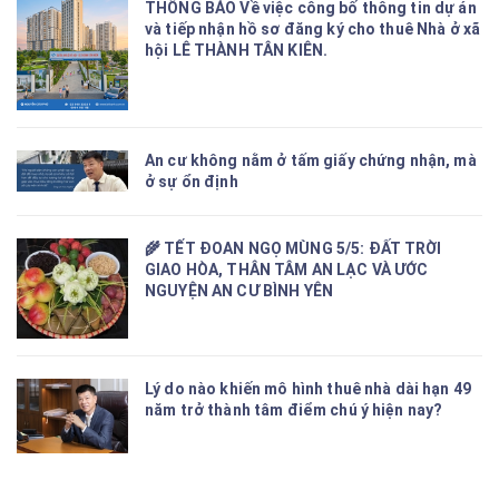
THÔNG BÁO Về việc công bố thông tin dự án
và tiếp nhận hồ sơ đăng ký cho thuê Nhà ở xã
hội LÊ THÀNH TÂN KIÊN.
An cư không nằm ở tấm giấy chứng nhận, mà
ở sự ổn định
🌾 TẾT ĐOAN NGỌ MÙNG 5/5: ĐẤT TRỜI
GIAO HÒA, THÂN TÂM AN LẠC VÀ ƯỚC
NGUYỆN AN CƯ BÌNH YÊN
Lý do nào khiến mô hình thuê nhà dài hạn 49
năm trở thành tâm điểm chú ý hiện nay?