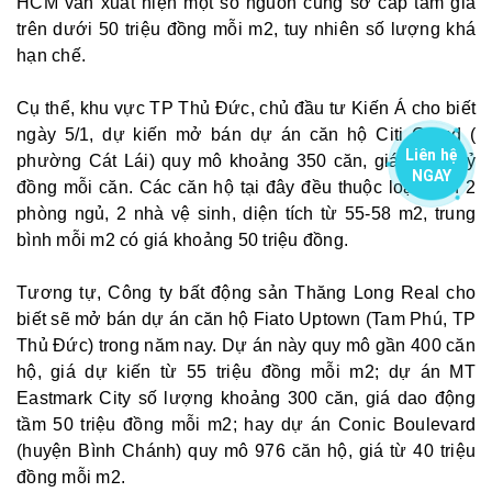
HCM vẫn xuất hiện một số nguồn cung sơ cấp tầm giá
trên dưới 50 triệu đồng mỗi m2, tuy nhiên số lượng khá
hạn chế.
Cụ thể, khu vực TP Thủ Đức, chủ đầu tư Kiến Á cho biết
ngày 5/1, dự kiến mở bán dự án căn hộ Citi Grand (
Liên hệ
phường Cát Lái) quy mô khoảng 350 căn, giá từ 2,8 tỷ
NGAY
đồng mỗi căn. Các căn hộ tại đây đều thuộc loại hình 2
phòng ngủ, 2 nhà vệ sinh, diện tích từ 55-58 m2, trung
bình mỗi m2 có giá khoảng 50 triệu đồng.
Tương tự, Công ty bất động sản Thăng Long Real cho
biết sẽ mở bán dự án căn hộ Fiato Uptown (Tam Phú, TP
Thủ Đức) trong năm nay. Dự án này quy mô gần 400 căn
hộ, giá dự kiến từ 55 triệu đồng mỗi m2; dự án MT
Eastmark City số lượng khoảng 300 căn, giá dao động
tầm 50 triệu đồng mỗi m2; hay dự án Conic Boulevard
(huyện Bình Chánh) quy mô 976 căn hộ, giá từ 40 triệu
đồng mỗi m2.