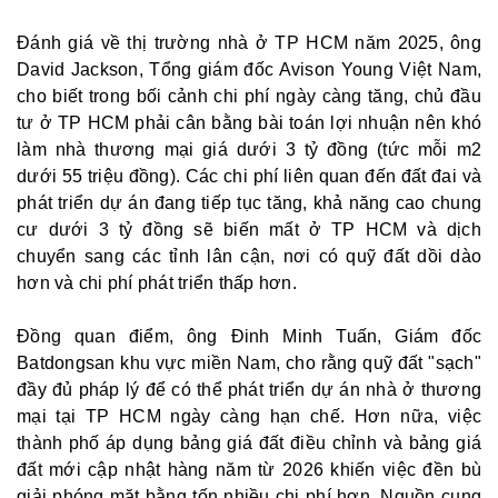
Đánh giá về thị trường nhà ở TP HCM năm 2025, ông
David Jackson, Tổng giám đốc Avison Young Việt Nam,
cho biết trong bối cảnh chi phí ngày càng tăng, chủ đầu
tư ở TP HCM phải cân bằng bài toán lợi nhuận nên khó
làm nhà thương mại giá dưới 3 tỷ đồng (tức mỗi m2
dưới 55 triệu đồng). Các chi phí liên quan đến đất đai và
phát triển dự án đang tiếp tục tăng, khả năng cao chung
cư dưới 3 tỷ đồng sẽ biến mất ở TP HCM và dịch
chuyển sang các tỉnh lân cận, nơi có quỹ đất dồi dào
hơn và chi phí phát triển thấp hơn.
Đồng quan điểm, ông Đinh Minh Tuấn, Giám đốc
Batdongsan khu vực miền Nam, cho rằng quỹ đất "sạch"
đầy đủ pháp lý để có thể phát triển dự án nhà ở thương
mại tại TP HCM ngày càng hạn chế. Hơn nữa, việc
thành phố áp dụng bảng giá đất điều chỉnh và bảng giá
đất mới cập nhật hàng năm từ 2026 khiến việc đền bù
giải phóng mặt bằng tốn nhiều chi phí hơn. Nguồn cung