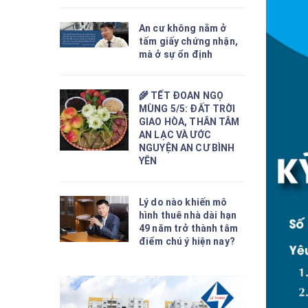
An cư không nằm ở
tấm giấy chứng nhận,
mà ở sự ổn định
🌾 TẾT ĐOAN NGỌ
MÙNG 5/5: ĐẤT TRỜI
GIAO HÒA, THÂN TÂM
AN LẠC VÀ ƯỚC
NGUYỆN AN CƯ BÌNH
YÊN
Lý do nào khiến mô
hình thuê nhà dài hạn
49 năm trở thành tâm
điểm chú ý hiện nay?