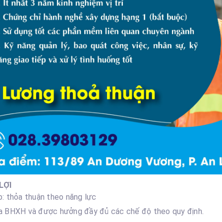
LỢI
: thỏa thuận theo năng lực
a BHXH và được hưởng đầy đủ các chế độ theo quy định.