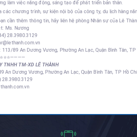
ng làm việc năng động, sáng tạo để phát triển bản thân.
 các chương trình, sự kiện nội bộ của công ty, du lịch hàng nă
ạn cần thêm thông tin, hãy liên hệ phòng Nhân sự của Lê Thàn
ct: Ms. Nương
84) 28.3980.3129
 hr@lethanh.com.vn
hỉ: 113/89 An Dương Vương, Phường An Lạc, Quận Bình Tân, TP
⭐️⭐️⭐️————
Y TNHH TM-XD LÊ THÀNH
89 An Dương Vương, Phường An Lạc, Quận Bình Tân, TP Hồ Ch
 28.3980.3129
ethanh.com.vn