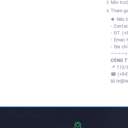
Môi trườ
Tham gia
🍀 Nếu b
- Conta
- ĐT: (+
- Email:
- Địa c
————⭐️
CÔNG T
📍 113/
☎ (+84)
📧 hr@l