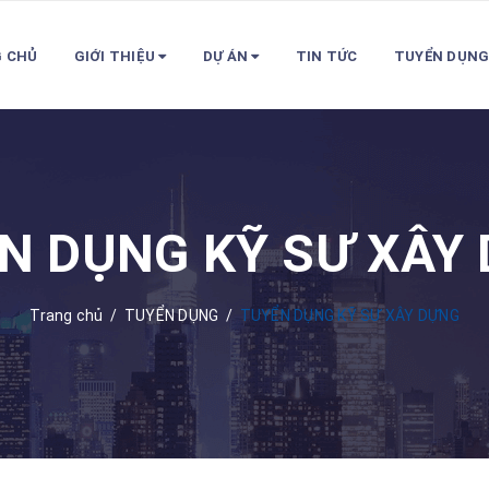
 CHỦ
GIỚI THIỆU
DỰ ÁN
TIN TỨC
TUYỂN DỤN
N DỤNG KỸ SƯ XÂY
Trang chủ
/
TUYỂN DỤNG
/
TUYỂN DỤNG KỸ SƯ XÂY DỰNG