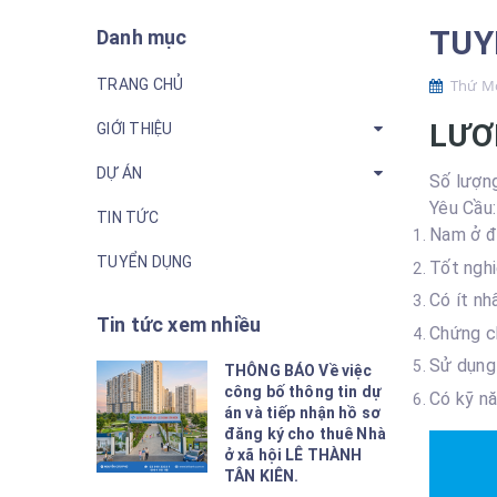
TUY
Danh mục
TRANG CHỦ
Thứ Mo
LƯƠ
GIỚI THIỆU
DỰ ÁN
Số lượng
Yêu Cầu:
TIN TỨC
Nam ở độ
TUYỂN DỤNG
Tốt nghi
Có ít nh
Tin tức xem nhiều
Chứng ch
Sử dụng
THÔNG BÁO Về việc
công bố thông tin dự
Có kỹ nă
án và tiếp nhận hồ sơ
đăng ký cho thuê Nhà
ở xã hội LÊ THÀNH
TÂN KIÊN.