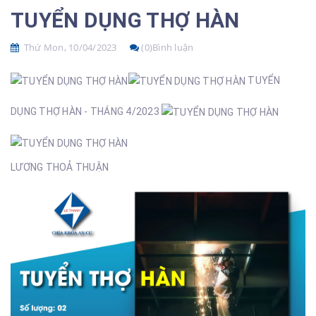
TUYỂN DỤNG THỢ HÀN
Thứ Mon, 10/04/2023
(0)Bình luận
TUYỂN
DỤNG THỢ HÀN - THÁNG 4/2023
LƯƠNG THOẢ THUẬN