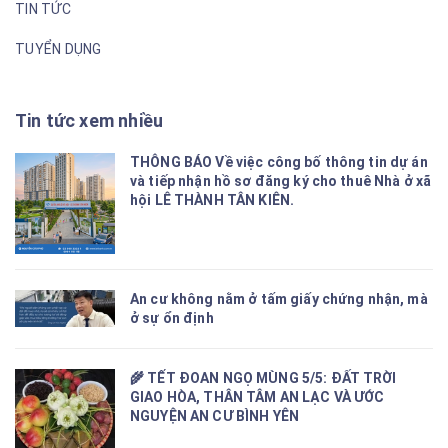
TIN TỨC
TUYỂN DỤNG
Tin tức xem nhiều
THÔNG BÁO Về việc công bố thông tin dự án
và tiếp nhận hồ sơ đăng ký cho thuê Nhà ở xã
hội LÊ THÀNH TÂN KIÊN.
An cư không nằm ở tấm giấy chứng nhận, mà
ở sự ổn định
🌾 TẾT ĐOAN NGỌ MÙNG 5/5: ĐẤT TRỜI
GIAO HÒA, THÂN TÂM AN LẠC VÀ ƯỚC
NGUYỆN AN CƯ BÌNH YÊN