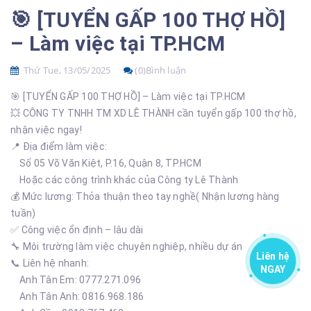
🎯 [TUYỂN GẤP 100 THỢ HỒ]
– Làm việc tại TP.HCM
Thứ Tue, 13/05/2025
(0)Bình luận
🎯 [TUYỂN GẤP 100 THỢ HỒ] – Làm việc tại TP.HCM
💥 CÔNG TY TNHH TM XD LÊ THÀNH cần tuyển gấp 100 thợ hồ,
nhận việc ngay!
📍 Địa điểm làm việc:
Số 05 Võ Văn Kiệt, P.16, Quận 8, TP.HCM
Hoặc các công trình khác của Công ty Lê Thành
💰 Mức lương: Thỏa thuận theo tay nghề( Nhận lương hàng
tuần)
✅ Công việc ổn định – lâu dài
🔧 Môi trường làm việc chuyên nghiệp, nhiều dự án
Liên hệ
📞 Liên hệ nhanh:
NGAY
Anh Tân Em: 0777.271.096
Anh Tân Anh: 0816.968.186