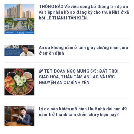
THÔNG BÁO Về việc công bố thông tin dự án
và tiếp nhận hồ sơ đăng ký cho thuê Nhà ở xã
hội LÊ THÀNH TÂN KIÊN.
An cư không nằm ở tấm giấy chứng nhận, mà
ở sự ổn định
🌾 TẾT ĐOAN NGỌ MÙNG 5/5: ĐẤT TRỜI
GIAO HÒA, THÂN TÂM AN LẠC VÀ ƯỚC
NGUYỆN AN CƯ BÌNH YÊN
Lý do nào khiến mô hình thuê nhà dài hạn 49
năm trở thành tâm điểm chú ý hiện nay?