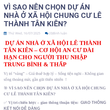
VÌ SAO NÊN CHỌN DỰ ÁN
NHÀ Ở XÃ HỘI CHUNG CƯ LÊ
THÀNH TÂN KIÊN?
Thứ Wed, 16/07/2025
(0)Bình luận
DỰ ÁN NHÀ Ở XÃ HỘI LÊ THÀNH
TÂN KIÊN – CƠ HỘI AN CƯ DÀI
HẠN CHO NGƯỜI THU NHẬP
TRUNG BÌNH & THẤP
Vị trí “vàng” – Giá thuê hợp lý – Sống tiện nghi - Không gian
sống thoáng mát, gần gũi thiên nhiên !
🎯
VÌ SAO NÊN CHỌN DỰ ÁN NHÀ Ở XÃ HỘI CHUNG
CƯ LÊ THÀNH TÂN KIÊN?
✅
Vị trí chiến lược – giao thông thuận tiện:
GIAO THÔNG
KẾT NỐI DỄ DÀNG