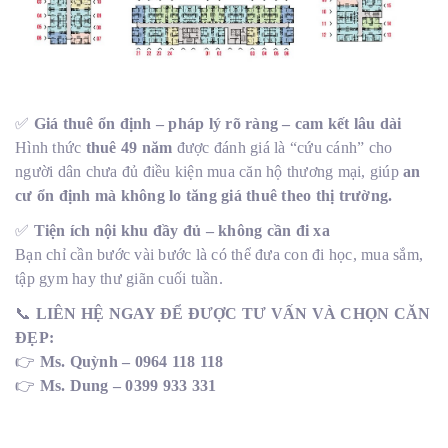
✅
Giá thuê ổn định – pháp lý rõ ràng – cam kết lâu dài
Hình thức
thuê 49 năm
được đánh giá là “cứu cánh” cho
người dân chưa đủ điều kiện mua căn hộ thương mại, giúp
an
cư ổn định mà không lo tăng giá thuê theo thị trường.
✅
Tiện ích nội khu đầy đủ – không cần đi xa
Bạn chỉ cần bước vài bước là có thể đưa con đi học, mua sắm,
tập gym hay thư giãn cuối tuần.
📞
LIÊN HỆ NGAY ĐỂ ĐƯỢC TƯ VẤN VÀ CHỌN CĂN
ĐẸP:
👉
Ms. Quỳnh – 0964 118 118
👉
Ms. Dung – 0399 933 331