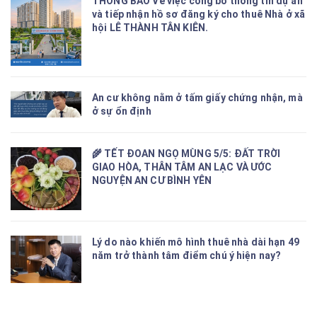
THÔNG BÁO Về việc công bố thông tin dự án
và tiếp nhận hồ sơ đăng ký cho thuê Nhà ở xã
hội LÊ THÀNH TÂN KIÊN.
An cư không nằm ở tấm giấy chứng nhận, mà
ở sự ổn định
🌾 TẾT ĐOAN NGỌ MÙNG 5/5: ĐẤT TRỜI
GIAO HÒA, THÂN TÂM AN LẠC VÀ ƯỚC
NGUYỆN AN CƯ BÌNH YÊN
Lý do nào khiến mô hình thuê nhà dài hạn 49
năm trở thành tâm điểm chú ý hiện nay?